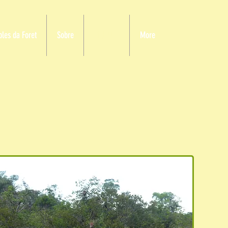
ples da Foret
Sobre
SEJOURS
More