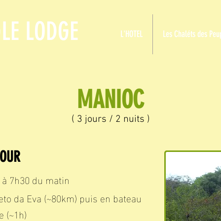
LE LODGE
L'HOTEL
Les Chaléts des Peu
MANIOC
( 3 jours / 2 nuits )
JOUR
 à 7h30 du matin
reto da Eva (~80km) puis en bateau
e (~1h)