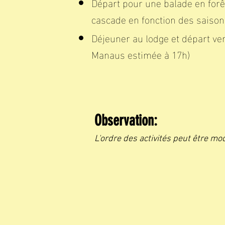
Départ pour une balade en forê
cascade en fonction des saison
Déjeuner au lodge et départ ver
Manaus estimée à 17h)
Observation:
L'ordre des activités peut être mod