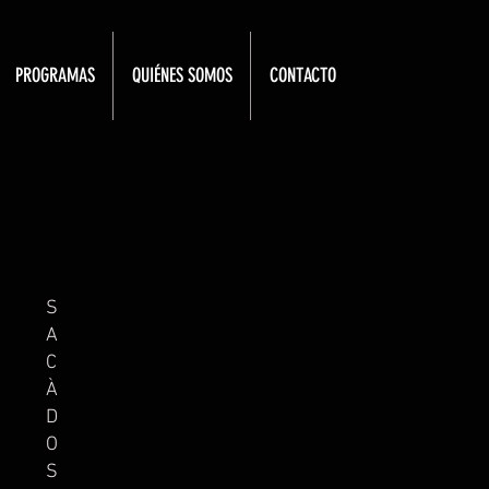
PROGRAMAS
QUIÉNES SOMOS
CONTACTO
Vista
S
A
rápida
C
À
D
O
S