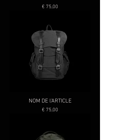
Preço
€ 75,00
NOM DE l'ARTICLE
Preço
€ 75,00