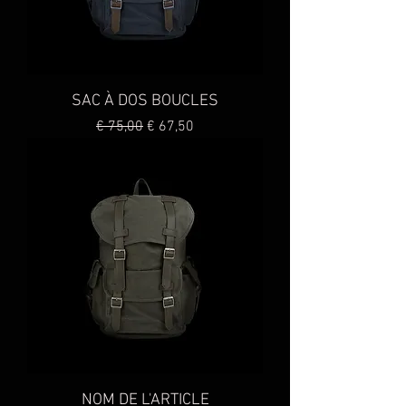
SAC À DOS BOUCLES
Preço normal
Preço promocional
€ 75,00
€ 67,50
NOM DE L'ARTICLE