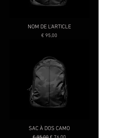
NOM DE L'ARTICLE
Preço
€ 95,00
SAC À DOS CAMO
Preço normal
Preço promocional
€ 95,00
€ 76,00